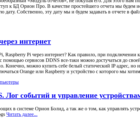
оеобразный «Модуль отчетов», не покупая его. Для этого нам по
ступ к БД Орион Про. В качестве простейшего отчета мы будем 
 дату. Собственно, эту дату мы и будем задавать в отчете в фа
 через интернет
, Raspberry Pi через интернет? Как правило, при подключении к
. с помощью сервисов DDNS все-таки можно достучаться до своей
. Конечно, можно купить себе белый статический IP адрес, но не
лючаться Orange или Raspberry и устройство с которого мы хотим
мпьютеры
ог событий и управление устройствами 
ющих в системе Орион Болид, а так же о том, как управлять уст
ogs
Читать далее...