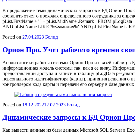
В продолжение темы динамических запросов к БД Орион Про с 
составить отчет о проходах определенного сотрудника за опред
pList.FirstName + ' ' + pList.MidName ,Remark FROM pLogDa
AND pList.Name LIKE '%Фамилия%' AND pList.FirstName LIKE
Posted on
27.04.2023
Болид
Орион Про. Учет рабочего времени св
Анализ логики работы системы Орион Про и связей таблиц в Б
информационная модель системы так, как я ее вижу. Информаци
предоставлении доступа и записи в таблицу pLogData результа
персонального идентификатора (карты), принятия решения о пр
контроллером кода карты и передачи его серверу в базе данны
Posted on
18.12.2022
12.02.2023
Болид
Динамические запросы к БД Орион Про 
Как вывести данные из базы данных Microsoft SQL Server в Exc