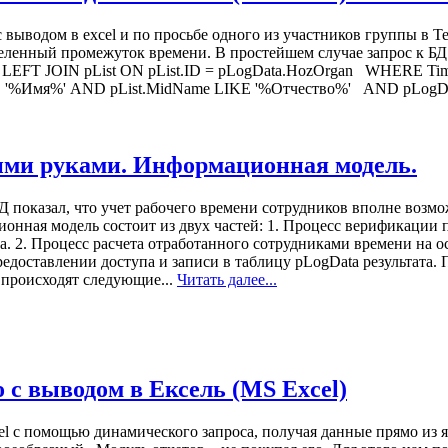
выводом в excel и по просьбе одного из участников группы в Т
еленный промежуток времени. В простейшем случае запрос к БД О
ta LEFT JOIN pList ON pList.ID = pLogData.HozOrgan WHERE T
 '%Имя%' AND pList.MidName LIKE '%Отчество%' AND pLogData
оими руками. Информационная модель.
Д показал, что учет рабочего времени сотрудников вполне возм
онная модель состоит из двух частей: 1. Процесс верификации 
та. 2. Процесс расчета отработанного сотрудниками времени на
едоставлении доступа и записи в таблицу pLogData результата.
х происходят следующие...
Читать далее...
с выводом в Ексель (MS Excel)
el с помощью динамического запроса, получая данные прямо из я