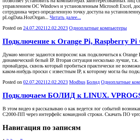
позволяет установить на компьютерах заинтересованных лиц св
управлением ОС Windows и установленным Microsoft Excel, до
сотрудника через определенную точку доступа на установленную
pLogData.HozOrgan...
Читать далее...
Posted on
24.07.2021
12.02.2023
Одноплатные компьютеры
Подключение к Orange Pi, Raspberry Pi
Думаю многие задаются вопросом: как подключиться к Orange Pi
динамический белый IP. Вторая ситуация несколько лучше, т.к
провайдера, сквозь который пробиться практически не возможно
каком-нибудь проски с известным IP, к которому могла бы подк
Posted on
02.07.2021
12.02.2023
Modbus
Болид
Одноплатные ко
Подключаем БОЛИД к LINUX. VPROGS. Л
В этом видео я рассказываю о как ведется лог событий возника
С2000-ПП через интерфейс командной строки. Скачать ПО vpr
Навигация по записям