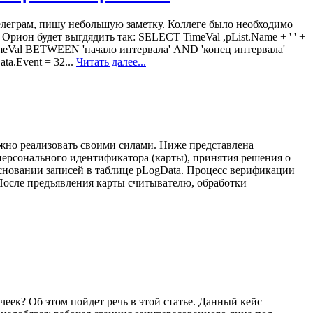
елеграм, пишу небольшую заметку. Коллеге было необходимо
рион будет выгдядить так: SELECT TimeVal ,pList.Name + ' ' +
imeVal BETWEEN 'начало интервала' AND 'конец интервала'
.Event = 32...
Читать далее...
ожно реализовать своими силами. Ниже представлена
персонального идентификатора (карты), принятия решения о
 основании записей в таблице pLogData. Процесс верификации
 После предъявления карты считывателю, обработки
чеек? Об этом пойдет речь в этой статье. Данный кейс