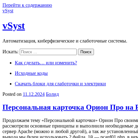
Перейти к содержанию
vSyst
vSyst
Автоматизация, киберфизические и слаботочные системы.
Искать:
Поиск
Как сделать… или изменить?
Исходные коды
Скачать блоки для слаботочки и электрики
Posted on
11.12.2024
Болид
Персональная карточка Орион Про на PH
Продолжаем тему «Персональной карточки» Орион Про своими 
рассмотрели основные принципы и выполнили необходимые дей
сервер Apache (можно и любой другой), а так же установленн
вывода мы будеи использовать 2 файла. 1й — pcard01.php, в 