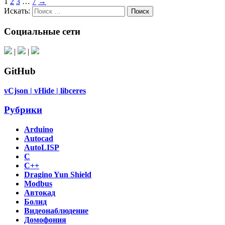
1
2
3
…
7
→
Искать:
Поиск
Социальные сети
|
|
GitHub
vCjson |
vHide |
libceres
Рубрики
Arduino
Autocad
AutoLISP
C
C++
Dragino Yun Shield
Modbus
Автокад
Болид
Видеонаблюдение
Домофония