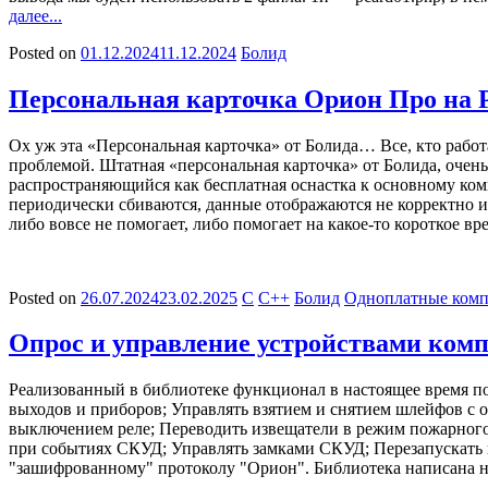
далее...
Posted on
01.12.2024
11.12.2024
Болид
Персональная карточка Орион Про на PH
Ох уж эта «Персональная карточка» от Болида… Все, кто работ
проблемой. Штатная «персональная карточка» от Болида, очен
распространяющийся как бесплатная оснастка к основному ком
периодически сбиваются, данные отображаются не корректно и
либо вовсе не помогает, либо помогает на какое-то короткое 
Posted on
26.07.2024
23.02.2025
C
C++
Болид
Одноплатные ком
Опрос и управление устройствами комп
Реализованный в библиотеке функционал в настоящее время п
выходов и приборов; Управлять взятием и снятием шлейфов с
выключением реле; Переводить извещатели в режим пожарного 
при событиях СКУД; Управлять замками СКУД; Перезапускать
"зашифрованному" протоколу "Орион". Библиотека написана на C