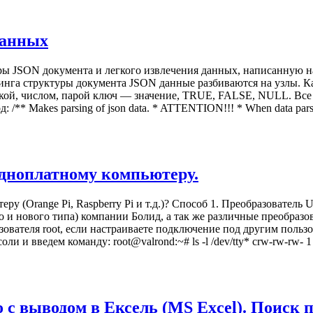
данных
 JSON документа и легкого извлечения данных, написанную на C
парсинга структуры документа JSON данные разбиваются на узлы. 
строкой, числом, парой ключ — значение, TRUE, FALSE, NULL. Вс
* Makes parsing of json data. * ATTENTION!!! * When data parsing 
дноплатному компьютеру.
у (Orange Pi, Raspberry Pi и т.д.)? Способ 1. Преобразовател
о и нового типа) компании Болид, а так же различные преобраз
ьзователя root, если настраиваете подключение под другим поль
введем команду: root@valrond:~# ls -l /dev/tty* crw-rw-rw- 1 root t
с выводом в Ексель (MS Excel). Поиск 