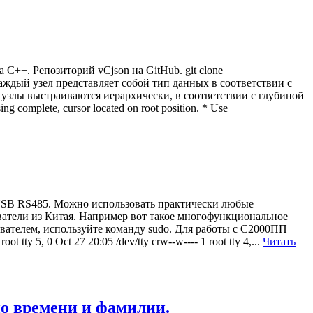
++. Репозиторий vCjson на GitHub. git clone
Каждый узел представляет собой тип данных в соответствии с
е узлы выстраиваются иерархически, в соответствии с глубиной
complete, cursor located on root position. * Use
ь USB RS485. Можно использовать практически любые
ователи из Китая. Например вот такое многофункциональное
зователем, используйте команду sudo. Для работы с С2000ПП
ty 5, 0 Oct 27 20:05 /dev/tty crw--w---- 1 root tty 4,...
Читать
по времени и фамилии.