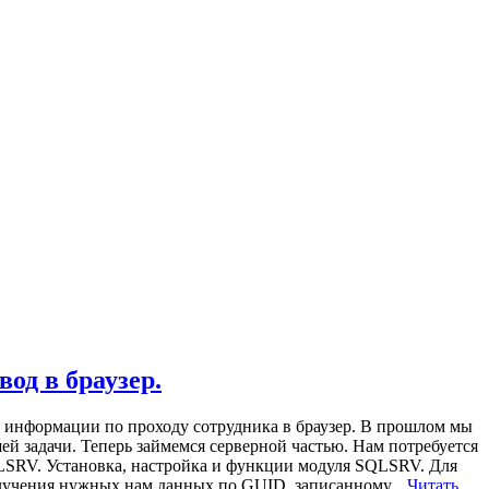
од в браузер.
 информации по проходу сотрудника в браузер. В прошлом мы
 задачи. Теперь займемся серверной частью. Нам потребуется
QLSRV. Установка, настройка и функции модуля SQLSRV. Для
олучения нужных нам данных по GUID, записанному...
Читать