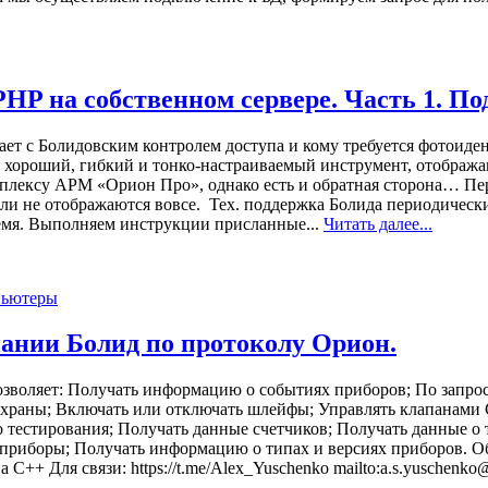
P на собственном сервере. Часть 1. По
ает с Болидовским контролем доступа и кому требуется фотоиде
ь хороший, гибкий и тонко-настраиваемый инструмент, отображ
плексу АРМ «Орион Про», однако есть и обратная сторона… Пер
ли не отображаются вовсе. Тех. поддержка Болида периодическ
время. Выполняем инструкции присланные...
Читать далее...
пьютеры
ании Болид по протоколу Орион.
озволяет: Получать информацию о событиях приборов; По запро
 охраны; Включать или отключать шлейфы; Управлять клапанам
тестирования; Получать данные счетчиков; Получать данные о т
 приборы; Получать информацию о типах и версиях приборов. 
++ Для связи: https://t.me/Alex_Yuschenko mailto:a.s.yuschenko