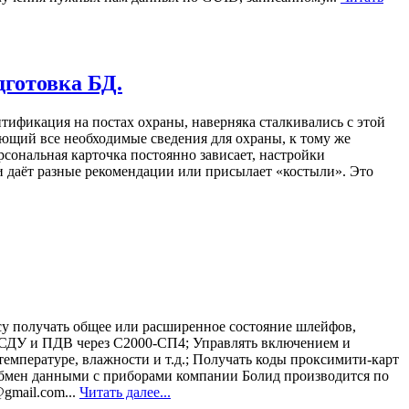
дготовка БД.
нтификация на постах охраны, наверняка сталкивались с этой
ающий все необходимые сведения для охраны, к тому же
сональная карточка постоянно зависает, настройки
и даёт разные рекомендации или присылает «костыли». Это
су получать общее или расширенное состояние шлейфов,
и СДУ и ПДВ через С2000-СП4; Управлять включением и
емпературе, влажности и т.д.; Получать коды проксимити-карт
Обмен данными с приборами компании Болид производится по
@gmail.com...
Читать далее...