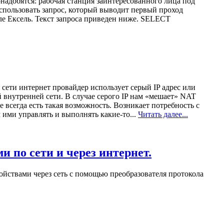
надобятся: рабочая станция заинтересованного лица под
использовать запрос, который выводит первый проход
йле Ексель. Текст запроса приведен ниже. SELECT
 сети интернет провайдер использует серый IP адрес или
 внутренней сети. В случае серого IP нам «мешает» NAT
 всегда есть такая возможность. Возникает потребность с
 ими управлять и выполнять какие-то...
Читать далее...
по сети и через интернет.
ройствами через сеть с помощью преобразователя протокола