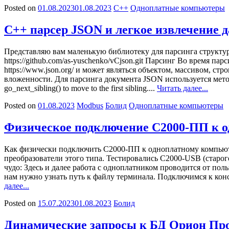
Posted on
01.08.2023
01.08.2023
C++
Одноплатные компьютеры
C++ парсер JSON и легкое извлечение 
Представляю вам маленькую библиотеку для парсинга структуры
https://github.com/as-yuschenko/vCjson.git Парсинг Во время 
https://www.json.org/ и может являться объектом, массивом, 
вложенности. Для парсинга документа JSON используется метод: /*
go_next_sibling() to move to the first sibling....
Читать далее...
Posted on
01.08.2023
Modbus
Болид
Одноплатные компьютеры
Физическое подключение С2000-ПП к о
Как физически подключить С2000-ПП к одноплатному компьютер
преобразователи этого типа. Тестировались C2000-USB (старог
чудо: Здесь и далее работа с одноплатником проводится от пол
нам нужно узнать путь к файлу терминала. Подключимся к консоли и 
далее...
Posted on
15.07.2023
01.08.2023
Болид
Динамические запросы к БД Орион Про 