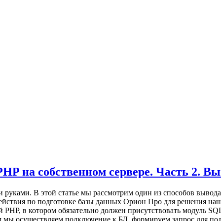
P на собственном сервере. Часть 2. Выв
руками. В этой статье мы рассмотрим один из способов вывода
ствия по подготовке базы данных Орион Про для решения нашей
ый PHP, в котором обязательно должен присутствовать модуль S
нем мы осуществляем подключение к БД, формируем запрос для п