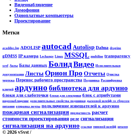
Видеонаблюдение
Домофония
Одноплатные компьютеры
Проектирование
Метки
autocad
Autolisp
ADOLISP
Dahua
acaddoc.lsp
dragino
MSSQL
gDMSS
IP камера
transparency
Lechange
Linux
multiline
Болид
Видео
Базы данных
xref
Акты
Исполнительная
Орион Про
Листы
Отчеты
документация
Очистка
Перенос рабочего пространства
чертежа
Подшивка
Расшифровка
ардуино
библиотека для ардуино
ключей
блоки для слаботочки
блок с атрибутами
блоки для электрики
видеонаблюдение
дополнительные свойства подшивки
дымовой шлейф со сбросом
подключение извещателей к ардуино
питания
отправка почты
пожарная сигнализация
расчет
прозрачность
стоимости проектирования
сигнализация
реле
сигнализация на ардуино
ссылки
типовой шлейф
штамп
© 2026 vSyst
/