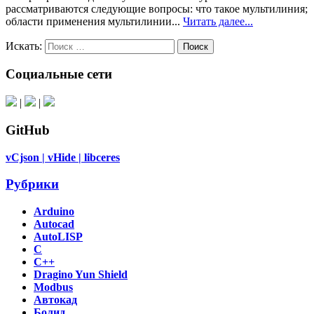
рассматриваются следующие вопросы: что такое мультилиния;
области применения мультилинии...
Читать далее...
Искать:
Поиск
Социальные сети
|
|
GitHub
vCjson |
vHide |
libceres
Рубрики
Arduino
Autocad
AutoLISP
C
C++
Dragino Yun Shield
Modbus
Автокад
Болид