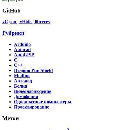
GitHub
vCjson |
vHide |
libceres
Рубрики
Arduino
Autocad
AutoLISP
C
C++
Dragino Yun Shield
Modbus
Автокад
Болид
Видеонаблюдение
Домофония
Одноплатные компьютеры
Проектирование
Метки