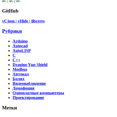
|
|
GitHub
vCjson |
vHide |
libceres
Рубрики
Arduino
Autocad
AutoLISP
C
C++
Dragino Yun Shield
Modbus
Автокад
Болид
Видеонаблюдение
Домофония
Одноплатные компьютеры
Проектирование
Метки