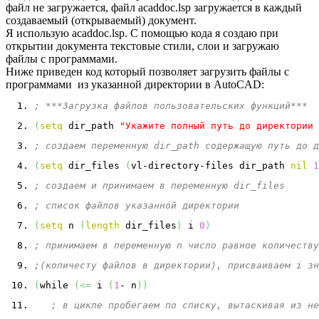
файл не загружается, файл acaddoc.lsp загружается в каждый
создаваемый (открываемый) документ.
Я использую acaddoc.lsp. С помощью кода я создаю при
открытии документа текстовые стили, слои и загружаю
файлы с программами.
Ниже приведен код который позволяет загрузить файлы с
программами из указанной директории в AutoCAD:
; ***Загрузка файлов пользовательских функций***
(
setq
 dir_path 
"Укажите полный путь до директории 
; создаем переменную dir_path содержащую путь до д
(
setq
 dir_files 
(
vl-directory-files dir_path 
nil
1
; создаем и принимаем в переменную dir_files 
; список файлов указанной директории 
(
setq
 n 
(
length
 dir_files
)
 i 
0
)
; принимаем в переменную n число равное количеству
;(количесту файлов в директории), присваиваем i зн
(
while 
(
<=
 i 
(
1
- n
)
)
; в цикле пробегаем по списку, вытаскивая из не