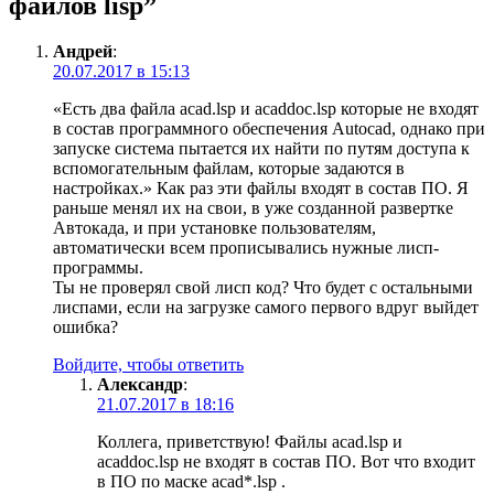
файлов lisp
”
Андрей
:
20.07.2017 в 15:13
«Есть два файла acad.lsp и acaddoc.lsp которые не входят
в состав программного обеспечения Autocad, однако при
запуске система пытается их найти по путям доступа к
вспомогательным файлам, которые задаются в
настройках.» Как раз эти файлы входят в состав ПО. Я
раньше менял их на свои, в уже созданной развертке
Автокада, и при установке пользователям,
автоматически всем прописывались нужные лисп-
программы.
Ты не проверял свой лисп код? Что будет с остальными
лиспами, если на загрузке самого первого вдруг выйдет
ошибка?
Войдите, чтобы ответить
Александр
:
21.07.2017 в 18:16
Коллега, приветствую! Файлы acad.lsp и
acaddoc.lsp не входят в состав ПО. Вот что входит
в ПО по маске acad*.lsp .