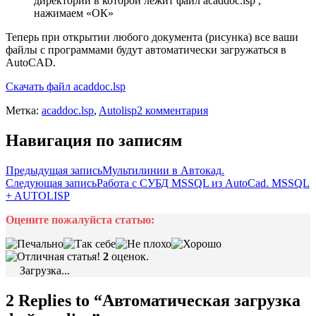
директории в которой лежит файл acaddoc.lsp ,
нажимаем «ОК»
Теперь при открытии любого документа (рисунка) все ваши
файлы с программами будут автоматически загружаться в
AutoCAD.
Скачать файл acaddoc.lsp
Метка:
acaddoc.lsp
,
Autolisp
2 комментария
Навигация по записям
Предыдущая запись
Мультилинии в Автокад.
Следующая запись
Работа с СУБД MSSQL из AutoCad. MSSQL
+ AUTOLISP
Оцените пожалуйста статью:
2
оценок.
Загрузка...
2 Replies to “
Автоматическая загрузка