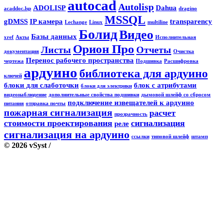
autocad
Autolisp
ADOLISP
Dahua
acaddoc.lsp
dragino
MSSQL
gDMSS
IP камера
transparency
Lechange
Linux
multiline
Болид
Видео
Базы данных
xref
Акты
Исполнительная
Орион Про
Листы
Отчеты
документация
Очистка
Перенос рабочего пространства
чертежа
Подшивка
Расшифровка
ардуино
библиотека для ардуино
ключей
блоки для слаботочки
блок с атрибутами
блоки для электрики
видеонаблюдение
дополнительные свойства подшивки
дымовой шлейф со сбросом
подключение извещателей к ардуино
питания
отправка почты
пожарная сигнализация
расчет
прозрачность
стоимости проектирования
сигнализация
реле
сигнализация на ардуино
ссылки
типовой шлейф
штамп
© 2026 vSyst
/