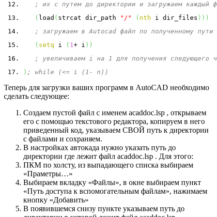
; их с путем до директории и загружаем каждый ф
(
load
(
strcat dir_path 
"/"
(
nth
 i dir_files
)
)
)
; загружаем в Autocad файл по полученному пути
(
setq
 i 
(
1
+ i
)
)
; увеличиваем i на 1 для получения следующего ч
)
; while (<= i (1- n))
Теперь для загрузки ваших программ в AutoCAD необходимо
сделать следующее:
Создаем пустой файл с именем acaddoc.lsp , открываем
его с помощью текстового редактора, копируем в него
приведенный код, указываем СВОЙ путь к директории
с файлами и сохраняем.
В настройках автокада нужно указать путь до
директории где лежит файл acaddoc.lsp . Для этого:
ПКМ по холсту, из выпадающего списка выбираем
«Праметры…»
Выбираем вкладку «Файлы», в окне выбираем пункт
«Путь доступа к вспомогательным файлам», нажимаем
кнопку «Добавить»
В появившемся снизу пункте указываем путь до