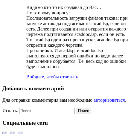
Видимо кто-то их создавал до Вас…
По второму вопросу:
Последовательность загрузки файлов такова: при
запуске автокада подтягивается acad.lsp, если он
есть. Далее при создании или открытия каждого
чертежа подтягивается acaddoc.lsp, если он есть.
Т.о. acad.lsp один раз при запуске, acaddoc.lsp при
открытии каждого чертежа.
Про ошибки. И acad.lsp, и acaddoc.lsp
выполняются до первой ошибки по коду, далее
выполнение обрубается. Т.е. весь код до ошибки
будет выполнен.
Войдите, чтобы ответить
Добавить комментарий
Для отправки комментария вам необходимо
авторизоваться
.
Искать:
Поиск
Социальные сети