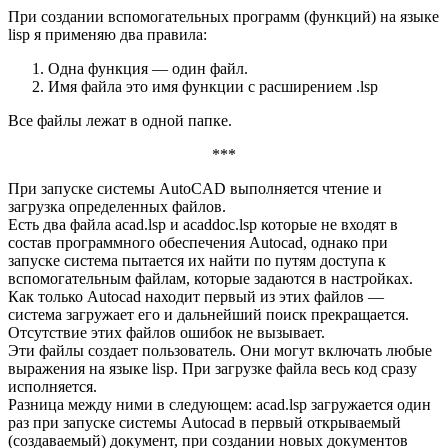
При создании вспомогательных программ (функций) на языке
lisp я применяю два правила:
Одна функция — один файл.
Имя файла это имя функции с расширением .lsp
Все файлы лежат в одной папке.
***
При запуске системы AutoCAD выполняется чтение и
загрузка определенных файлов.
Есть два файла acad.lsp и acaddoc.lsp которые не входят в
состав программного обеспечения Autocad, однако при
запуске система пытается их найти по путям доступа к
вспомогательным файлам, которые задаются в настройках.
Как только Autocad находит первый из этих файлов —
система загружает его и дальнейший поиск прекращается.
Отсутствие этих файлов ошибок не вызывает.
Эти файлы создает пользователь. Они могут включать любые
выражения на языке lisp. При загрузке файла весь код сразу
исполняется.
Разница между ними в следующем: acad.lsp загружается один
раз при запуске системы Autocad в первый открываемый
(создаваемый) документ, при создании новых документов