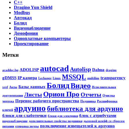
C++
Dragino Yun Shield
Modbus
Автокад
Болид
Видеонаблюдение
Домофония
Одноплатные компьютеры
Проектирование
Метки
autocad
Autolisp
ADOLISP
Dahua
acaddoc.lsp
dragino
MSSQL
gDMSS
IP камера
transparency
Lechange
Linux
multiline
Болид
Видео
Базы данных
xref
Акты
Исполнительная
Орион Про
Листы
Отчеты
документация
Очистка
Перенос рабочего пространства
чертежа
Подшивка
Расшифровка
ардуино
библиотека для ардуино
ключей
блоки для слаботочки
блок с атрибутами
блоки для электрики
видеонаблюдение
дополнительные свойства подшивки
дымовой шлейф со сбросом
подключение извещателей к ардуино
питания
отправка почты