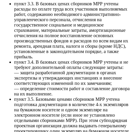
пункт 3.3. В базовых ценах сборников МРР учтены
расходы по оплате труда всех участников выполняемых
работ, содержанию необходимого административно-
управленческого персонала, отчисления на
государственное социальное и медицинское
страхование, материальные затраты, амортизационные
отчисления на полное восстановление основных
производственных фондов и расходов по всем видам их
ремонта, арендная плата, налоги и сборы (кроме НДС),
установленные в законодательном порядке, а также
прибыль.
пункт 3.4. В базовых ценах сборников МРР учтены и не
требуют дополнительной оплаты следующие затраты:
— защита разработанной документации в органах
экспертизы и утверждающих инстанциях и внесение
соответствующих изменений по их замечаниям;
— определение стоимости работ и составление договора
на их выполнение.
пункт 3.5. Базовыми ценами сборников МРР учтена
подготовка документации в количестве 4-х экземпляров
на бумажном носителе и одном экземпляре на
электронном носителе (если иное не установлено
отдельными сборниками МРР). При этом субподрядная
проектная организация должна выдавать генеральному
проектировщику один экземпляр на бумажном носителе