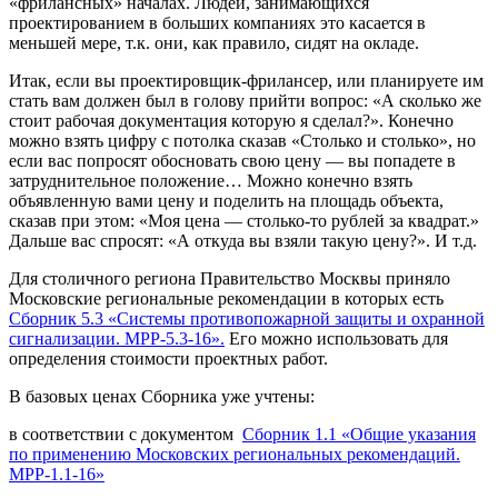
«фрилансных» началах. Людей, занимающихся
проектированием в больших компаниях это касается в
меньшей мере, т.к. они, как правило, сидят на окладе.
Итак, если вы проектировщик-фрилансер, или планируете им
стать вам должен был в голову прийти вопрос: «А сколько же
стоит рабочая документация которую я сделал?». Конечно
можно взять цифру с потолка сказав «Столько и столько», но
если вас попросят обосновать свою цену — вы попадете в
затруднительное положение… Можно конечно взять
объявленную вами цену и поделить на площадь объекта,
сказав при этом: «Моя цена — столько-то рублей за квадрат.»
Дальше вас спросят: «А откуда вы взяли такую цену?». И т.д.
Для столичного региона Правительство Москвы приняло
Московские региональные рекомендации в которых есть
Сборник 5.3 «Системы противопожарной защиты и охранной
сигнализации. МРР-5.3-16».
Его можно использовать для
определения стоимости проектных работ.
В базовых ценах Сборника уже учтены:
в соответствии с документом
Сборник 1.1 «Общие указания
по применению Московских региональных рекомендаций.
МРР-1.1-16»