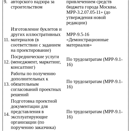
9.
авторского надзора за
привлечением средств
строительством
бюджета города Москвы.
МРР-3.2.07.05-11» (до
утверждения новой
редакции)
Изготовление буклетов и
других иллюстративных
МРР-9.5-16
11.
материалов (в
«Демонстрационные
соответствии с заданием
материалов»
на проектирование)
Посреднические услуги
По трудозатратам (МРР-9.1-
12.
(менеджмент, маркетинг,
16)
консалтинг)
Работы по получению
дополнительных к
По трудозатратам (МРР-9.1-
13.
обязательным
16)
согласований проектных
решений
Подготовка проектной
документации для
представления в
По трудозатратам (МРР-9.1-
14.
эксплуатирующие
16)
организации (по
поручению заказчика)