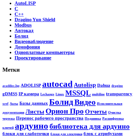
AutoLISP
C
C++
Dragino Yun Shield
Modbus
Автокад
Болид
Видеонаблюдение
Домофония
Одноплатные компьютеры
Проектирование
Метки
autocad
Autolisp
ADOLISP
Dahua
acaddoc.lsp
dragino
MSSQL
gDMSS
IP камера
transparency
Lechange
Linux
multiline
Болид
Видео
Базы данных
xref
Акты
Исполнительная
Орион Про
Листы
Отчеты
документация
Очистка
Перенос рабочего пространства
чертежа
Подшивка
Расшифровка
ардуино
библиотека для ардуино
ключей
блоки для слаботочки
блок с атрибутами
блоки для электрики