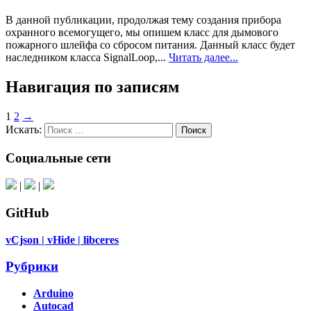
В данной публикации, продолжая тему создания прибора
охранного всемогущего, мы опишем класс для дымового
пожарного шлейфа со сбросом питания. Данный класс будет
наследником класса SignalLoop,...
Читать далее...
Навигация по записям
1
2
→
Искать:
Поиск
Социальные сети
|
|
GitHub
vCjson |
vHide |
libceres
Рубрики
Arduino
Autocad